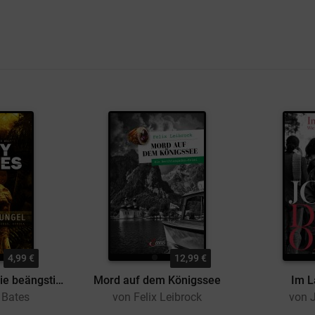
4,99 €
12,99 €
IM DSCHUNGEL (Die beängstigendsten Orte der Welt 5)
Mord auf dem Königssee
Im L
 Bates
von Felix Leibrock
von 