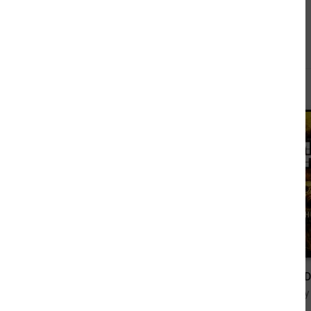
Andere sahen sich auch an
16,99 €
Die schöne Apothekerin
von Michael Klonovsky
von Jeremy