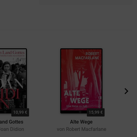
10,99 €
15,99 €
and Gottes
Alte Wege
Joan Didion
von Robert Macfarlane