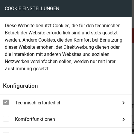
COOKIE-EINSTELLUNGEN
eBooks ohne DRM
Diese Website benutzt Cookies, die für den technischen
Betrieb der Website erforderlich sind und stets gesetzt
Serien & Abo
Belletristik
werden. Andere Cookies, die den Komfort bei Benutzung
dieser Website erhöhen, der Direktwerbung dienen oder
die Interaktion mit anderen Websites und sozialen
beam
Belletristik
Humor & Satire
Netzwerken vereinfachen sollen, werden nur mit Ihrer
Zustimmung gesetzt.
Beam Shop
Mein Onkel Benjamin
Konfiguration
Roman
Technisch erforderlich
Von
Claude Ti
Claude Tillie
Komfortfunktionen
Provinz die A
angesichts se