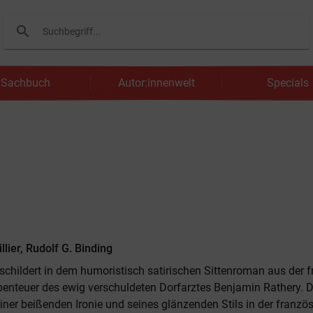
search
Suchen
Sachbuch
Autor:innenwelt
Specials
llier, Rudolf G. Binding
r schildert in dem humoristisch satirischen Sittenroman aus der 
benteuer des ewig verschuldeten Dorfarztes Benjamin Rathery. 
iner beißenden Ironie und seines glänzenden Stils in der franzö