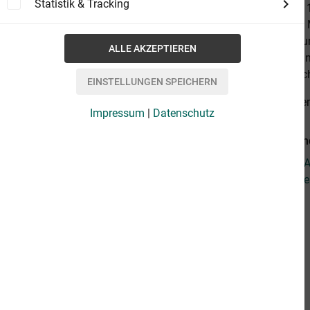
Statistik & Tracking
Literatur des
selber an die 
bereue ich dur
steigen. Wenn
hofft auf mich"
alles anzeige
Impressum
|
Datenschutz
Weiterführen
Fragen zum Ar
Weitere Artik