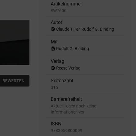
Artikelnummer
SW7600
Autor
find_in_page
Claude Tillier, Rudolf G. Binding
Mit
find_in_page
Rudolf G. Binding
Verlag
find_in_page
Reese Verlag
Seitenzahl
BEWERTEN
315
Barrierefreiheit
Aktuell liegen noch keine
Informationen vor
ISBN
9783959800099