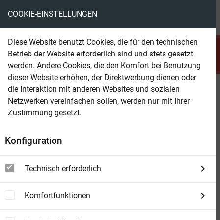
COOKIE-EINSTELLUNGEN
menu
local_library
favorite
shopping_cart
account_circle
Diese Website benutzt Cookies, die für den technischen
search
Betrieb der Website erforderlich sind und stets gesetzt
Suchen
werden. Andere Cookies, die den Komfort bei Benutzung
dieser Website erhöhen, der Direktwerbung dienen oder
die Interaktion mit anderen Websites und sozialen
Beam Shop
The Ballad of Never After
Netzwerken vereinfachen sollen, werden nur mit Ihrer
Der zweite Band der romantischen Fantasy-
Zustimmung gesetzt.
Bestsellerserie.TikTok made me buy it.
Konfiguration
Technisch erforderlich
Komfortfunktionen