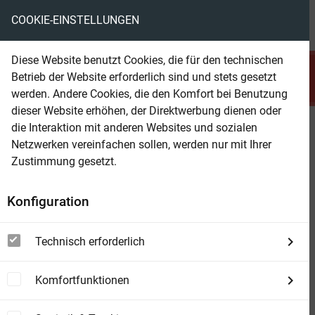
COOKIE-EINSTELLUNGEN
menu
local_library
favorite
shopping_cart
account_circle
Diese Website benutzt Cookies, die für den technischen
search
Betrieb der Website erforderlich sind und stets gesetzt
Suchen
werden. Andere Cookies, die den Komfort bei Benutzung
dieser Website erhöhen, der Direktwerbung dienen oder
die Interaktion mit anderen Websites und sozialen
Beam Shop
Bibi & Tina - Die ungarischen
Netzwerken vereinfachen sollen, werden nur mit Ihrer
Reiter
Zustimmung gesetzt.
Roman
Konfiguration
Technisch erforderlich
Komfortfunktionen