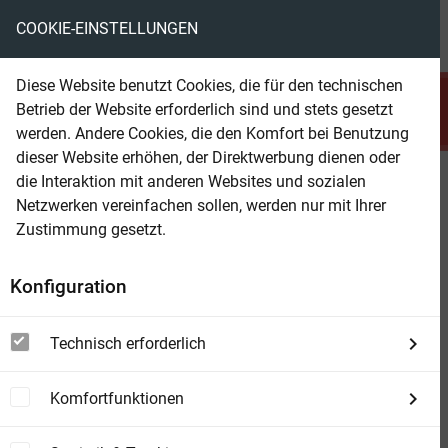
COOKIE-EINSTELLUNGEN
menu
local_library
favorite
shopping_cart
account_circle
Diese Website benutzt Cookies, die für den technischen
search
Betrieb der Website erforderlich sind und stets gesetzt
Suchen
werden. Andere Cookies, die den Komfort bei Benutzung
dieser Website erhöhen, der Direktwerbung dienen oder
die Interaktion mit anderen Websites und sozialen
Beam Shop
Das Krimi Herbst Festival 2024:
Netzwerken vereinfachen sollen, werden nur mit Ihrer
10 Thriller im Bundle
Zustimmung gesetzt.
Konfiguration
Technisch erforderlich
Komfortfunktionen