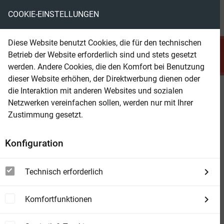
COOKIE-EINSTELLUNGEN
menu
local_library
favorite
shopping_cart
account_circle
Diese Website benutzt Cookies, die für den technischen
search
Betrieb der Website erforderlich sind und stets gesetzt
Suchen
werden. Andere Cookies, die den Komfort bei Benutzung
dieser Website erhöhen, der Direktwerbung dienen oder
die Interaktion mit anderen Websites und sozialen
Beam Shop
Kommissar Jörgensen und die
Netzwerken vereinfachen sollen, werden nur mit Ihrer
Wächter der Gerechtigkeit:
Zustimmung gesetzt.
Hamburg Krimi
Konfiguration
Technisch erforderlich
Komfortfunktionen