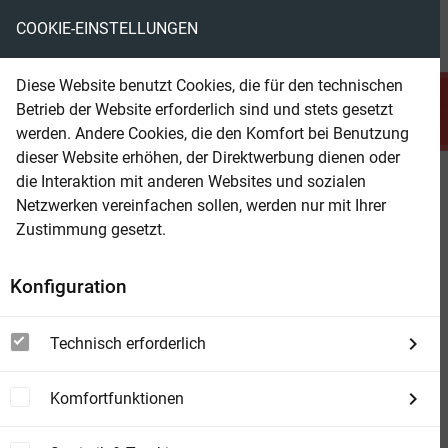
COOKIE-EINSTELLUNGEN
menu
local_library
favorite
shopping_cart
account_circle
Diese Website benutzt Cookies, die für den technischen
search
Betrieb der Website erforderlich sind und stets gesetzt
Suchen
werden. Andere Cookies, die den Komfort bei Benutzung
dieser Website erhöhen, der Direktwerbung dienen oder
die Interaktion mit anderen Websites und sozialen
Beam Shop
Rätselhaftes Saint-Rémy
Netzwerken vereinfachen sollen, werden nur mit Ihrer
Ein Provence-Krimi mit Capitaine Roger Blanc
Zustimmung gesetzt.
Konfiguration
Technisch erforderlich
Komfortfunktionen