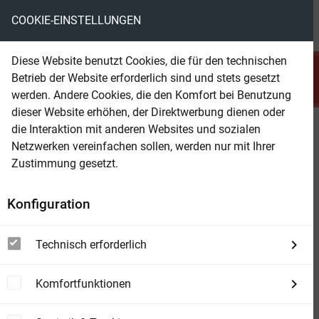
COOKIE-EINSTELLUNGEN
menu
local_library
favorite
shopping_cart
account_circle
Diese Website benutzt Cookies, die für den technischen
search
Betrieb der Website erforderlich sind und stets gesetzt
Suchen
werden. Andere Cookies, die den Komfort bei Benutzung
dieser Website erhöhen, der Direktwerbung dienen oder
die Interaktion mit anderen Websites und sozialen
Beam Shop
Der 21. Geburtstag
Netzwerken vereinfachen sollen, werden nur mit Ihrer
Thriller
Zustimmung gesetzt.
Konfiguration
Technisch erforderlich
Komfortfunktionen