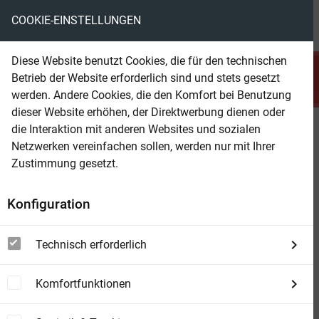
COOKIE-EINSTELLUNGEN
menu
local_library
favorite
shopping_cart
account_circle
Diese Website benutzt Cookies, die für den technischen
search
Betrieb der Website erforderlich sind und stets gesetzt
Suchen
werden. Andere Cookies, die den Komfort bei Benutzung
dieser Website erhöhen, der Direktwerbung dienen oder
die Interaktion mit anderen Websites und sozialen
Beam Shop
Commissaire Marquanteur und
Netzwerken vereinfachen sollen, werden nur mit Ihrer
der Schatten des Halbmonds:
Zustimmung gesetzt.
Frankreich Krimi
Konfiguration
Technisch erforderlich
Komfortfunktionen