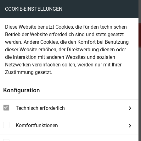
COOKIE-EINSTELLUNGEN
menu
local_library
favorite
shopping_cart
account_circle
Diese Website benutzt Cookies, die für den technischen
search
Betrieb der Website erforderlich sind und stets gesetzt
Suchen
werden. Andere Cookies, die den Komfort bei Benutzung
dieser Website erhöhen, der Direktwerbung dienen oder
die Interaktion mit anderen Websites und sozialen
Beam Shop
Die Macht des Patrioten (Ein
Netzwerken vereinfachen sollen, werden nur mit Ihrer
Zack Force Action-Thriller – Buch
Zustimmung gesetzt.
1)
Konfiguration
Technisch erforderlich
Komfortfunktionen