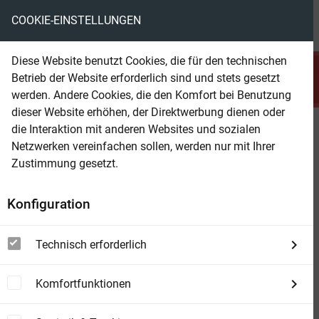
COOKIE-EINSTELLUNGEN
menu
local_library
favorite
shopping_cart
account_circle
Diese Website benutzt Cookies, die für den technischen
search
Betrieb der Website erforderlich sind und stets gesetzt
Suchen
werden. Andere Cookies, die den Komfort bei Benutzung
dieser Website erhöhen, der Direktwerbung dienen oder
die Interaktion mit anderen Websites und sozialen
Beam Shop
Der Vertraute
Netzwerken vereinfachen sollen, werden nur mit Ihrer
Zustimmung gesetzt.
Konfiguration
Technisch erforderlich
Komfortfunktionen