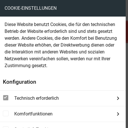
COOKIE-EINSTELLUNGEN
menu
local_library
favorite
shopping_cart
account_circle
Diese Website benutzt Cookies, die für den technischen
search
Betrieb der Website erforderlich sind und stets gesetzt
Suchen
werden. Andere Cookies, die den Komfort bei Benutzung
dieser Website erhöhen, der Direktwerbung dienen oder
die Interaktion mit anderen Websites und sozialen
Beam Shop
Gemordet wird immer wieder:
Netzwerken vereinfachen sollen, werden nur mit Ihrer
Vier Krimis
Zustimmung gesetzt.
Konfiguration
Technisch erforderlich
Komfortfunktionen