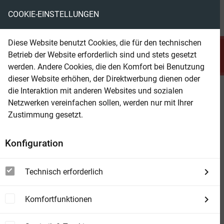
COOKIE-EINSTELLUNGEN
menu
local_library
favorite
shopping_cart
account_circle
Diese Website benutzt Cookies, die für den technischen
search
Betrieb der Website erforderlich sind und stets gesetzt
Suchen
werden. Andere Cookies, die den Komfort bei Benutzung
dieser Website erhöhen, der Direktwerbung dienen oder
die Interaktion mit anderen Websites und sozialen
Beam Shop
Der Verein der Linkshänder
Netzwerken vereinfachen sollen, werden nur mit Ihrer
Roman - Kommissar Van Veeteren und
Zustimmung gesetzt.
Inspektor Barbarotti auf der Spur eines
Mörders, der alle zum Narren hält.
Konfiguration
Technisch erforderlich
Komfortfunktionen