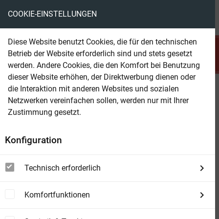
COOKIE-EINSTELLUNGEN
menu
local_library
favorite
shopping_cart
account_circle
Diese Website benutzt Cookies, die für den technischen
search
Betrieb der Website erforderlich sind und stets gesetzt
Suchen
werden. Andere Cookies, die den Komfort bei Benutzung
dieser Website erhöhen, der Direktwerbung dienen oder
die Interaktion mit anderen Websites und sozialen
Beam Shop
Schrei der Erinnerung
Netzwerken vereinfachen sollen, werden nur mit Ihrer
Roman
Zustimmung gesetzt.
Konfiguration
Technisch erforderlich
Komfortfunktionen