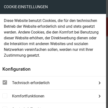
COOKIE-EINSTELLUNGEN
menu
local_library
favorite
shopping_cart
account_circle
Diese Website benutzt Cookies, die für den technischen
search
Betrieb der Website erforderlich sind und stets gesetzt
Suchen
werden. Andere Cookies, die den Komfort bei Benutzung
dieser Website erhöhen, der Direktwerbung dienen oder
die Interaktion mit anderen Websites und sozialen
Beam Shop
Tote Lämmer lügen nicht
Netzwerken vereinfachen sollen, werden nur mit Ihrer
Ein Ostfriesen-Krimi | "Zum Brüllen komisch,
Zustimmung gesetzt.
echter ostfriesischer Humor. Situationskomik
aus dem prallen Leben!" Klaus-Peter Wolf
Konfiguration
Technisch erforderlich
Komfortfunktionen