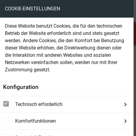
COOKIE-EINSTELLUNGEN
menu
local_library
favorite
shopping_cart
account_circle
Diese Website benutzt Cookies, die für den technischen
search
Betrieb der Website erforderlich sind und stets gesetzt
Suchen
werden. Andere Cookies, die den Komfort bei Benutzung
dieser Website erhöhen, der Direktwerbung dienen oder
die Interaktion mit anderen Websites und sozialen
Beam Shop
Tatort Sportheim?
Netzwerken vereinfachen sollen, werden nur mit Ihrer
Ein weiterer Lokalkrimi in, um und über
Zustimmung gesetzt.
Erzhausen
Konfiguration
Technisch erforderlich
Komfortfunktionen