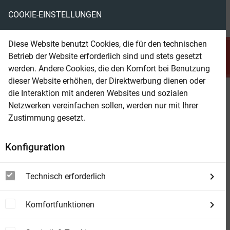
COOKIE-EINSTELLUNGEN
menu
local_library
favorite
shopping_cart
account_circle
Diese Website benutzt Cookies, die für den technischen
search
Betrieb der Website erforderlich sind und stets gesetzt
Suchen
werden. Andere Cookies, die den Komfort bei Benutzung
dieser Website erhöhen, der Direktwerbung dienen oder
die Interaktion mit anderen Websites und sozialen
Beam Shop
Die Braut des Bergführers
Netzwerken vereinfachen sollen, werden nur mit Ihrer
Zustimmung gesetzt.
Konfiguration
Technisch erforderlich
Komfortfunktionen