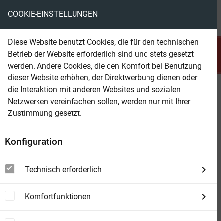
COOKIE-EINSTELLUNGEN
menu
local_library
favorite
shopping_cart
account_circle
Diese Website benutzt Cookies, die für den technischen
search
Betrieb der Website erforderlich sind und stets gesetzt
Suchen
werden. Andere Cookies, die den Komfort bei Benutzung
dieser Website erhöhen, der Direktwerbung dienen oder
die Interaktion mit anderen Websites und sozialen
Beam Shop
Extra Bergroman 5er Band März
Netzwerken vereinfachen sollen, werden nur mit Ihrer
2026
Zustimmung gesetzt.
Konfiguration
Technisch erforderlich
Komfortfunktionen