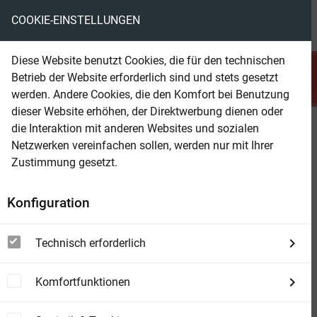
COOKIE-EINSTELLUNGEN
menu
local_library
favorite
shopping_cart
account_circle
Diese Website benutzt Cookies, die für den technischen
search
Betrieb der Website erforderlich sind und stets gesetzt
Suchen
werden. Andere Cookies, die den Komfort bei Benutzung
dieser Website erhöhen, der Direktwerbung dienen oder
die Interaktion mit anderen Websites und sozialen
Beam Shop
Atomgewicht 500
Netzwerken vereinfachen sollen, werden nur mit Ihrer
Der deutsche Science-Fiction-Klassiker (in
Zustimmung gesetzt.
modernisierter Fassung)
Konfiguration
Technisch erforderlich
Komfortfunktionen