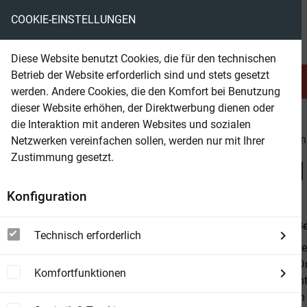
COOKIE-EINSTELLUNGEN
eBooks ohne DRM
Diese Website benutzt Cookies, die für den technischen
Betrieb der Website erforderlich sind und stets gesetzt
Serien & Abo
Belletristik
werden. Andere Cookies, die den Komfort bei Benutzung
dieser Website erhöhen, der Direktwerbung dienen oder
die Interaktion mit anderen Websites und sozialen
beam
Belletristik
Science Fiction
Science-Fiction
Netzwerken vereinfachen sollen, werden nur mit Ihrer
Zustimmung gesetzt.
Beam Shop
Science Fiction Dreierban
Konfiguration
Von
Alfred B
Technisch erforderlich
Dieser Band 
- Planet der 
Komfortfunktionen
anderer phant
wiederum ein 