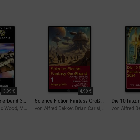
3,99 €
4,99 €
Science Fiction Dreierband 3096
Science Fiction Fantasy Großband 1 Jahrgang 2025
von Brian Carisi, Eric Wood, Malcolm Jameson
von Alfred Bekker, Brian Carisi, Jo Zybell, W. A. Hary