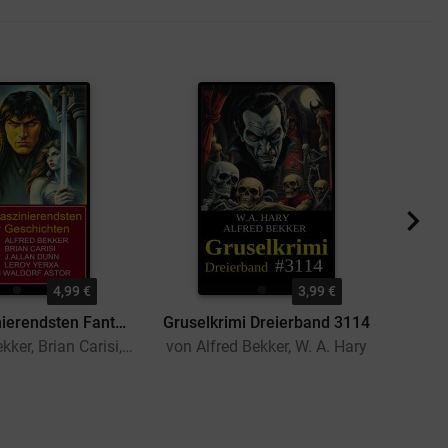
4,99 €
3,99 €
Die 10 faszinierendsten Fantasy Geschichten 2024
Gruselkrimi Dreierband 3114
Gruse
von Alfred Bekker, Brian Carisi, Leroy Yerxa, William Waldorf Astor, J. Allan Dunn
von Alfred Bekker, W. A. Hary
von J