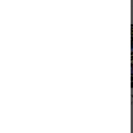
Andere sahen sich auch an
3,99 €
Science Fiction Dreierband 3095
von Brian Carisi, Edwin Lester Arnold