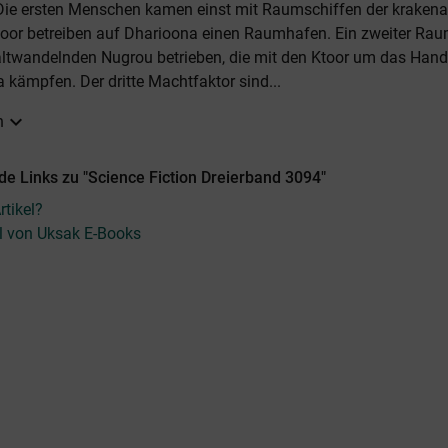
Die ersten Menschen kamen einst mit Raumschiffen der krakenar
Ktoor betreiben auf Dharioona einen Raumhafen. Ein zweiter Ra
altwandelnden Nugrou betrieben, die mit den Ktoor um das Han
 kämpfen. Der dritte Machtfaktor sind...
expand_more
n
e Links zu "Science Fiction Dreierband 3094"
tikel?
el von Uksak E-Books