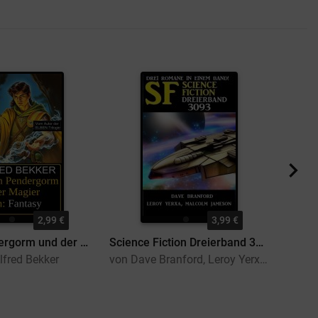
2,99 €
3,99 €
Dorian Pendergorm und der Magier Merlin: Fantasy
Science Fiction Dreierband 3093
Gruse
lfred Bekker
von Dave Branford, Leroy Yerxa, Malcolm Jameson