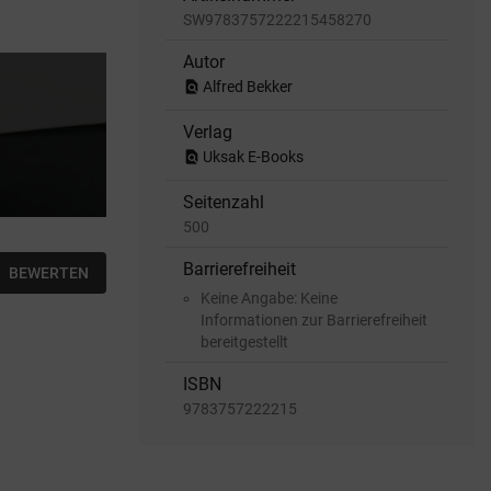
SW9783757222215458270
Autor
find_in_page
Alfred Bekker
Verlag
find_in_page
Uksak E-Books
Seitenzahl
500
Barrierefreiheit
BEWERTEN
Keine Angabe: Keine
Informationen zur Barrierefreiheit
bereitgestellt
ISBN
9783757222215