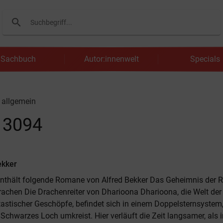
search
Suchen
Sachbuch
Autor:innenwelt
Specials
 allgemein
d 3094
ekker
enthält folgende Romane von Alfred Bekker Das Geheimnis der
Drachen Die Drachenreiter von Dharioona Dharioona, die Welt de
astischer Geschöpfe, befindet sich in einem Doppelsternsystem
Schwarzes Loch umkreist. Hier verläuft die Zeit langsamer, als 