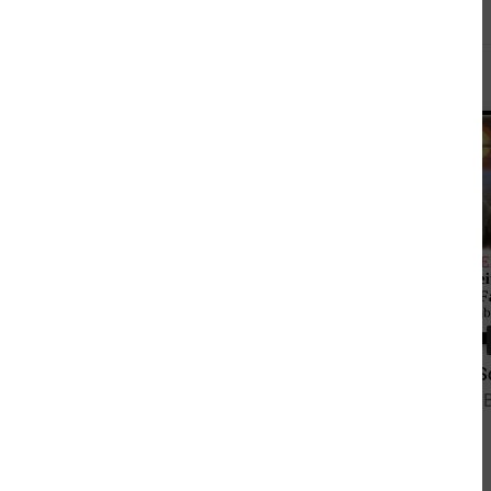
Andere kauften auch
3,99 €
Science Fiction Dreierband 3095
von Brian Carisi, Edwin Lester Arnold
von Alfred 