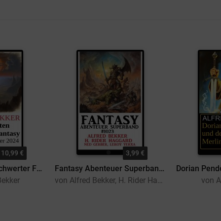
10,99 €
3,99 €
Das 1700 Seiten Schwerter Fantasy Bundle Dezember 2024
Fantasy Abenteuer Superband 1023
Bekker
von Alfred Bekker, H. Rider Haggard, Leroy Yerxa, Ned Gerber
von A