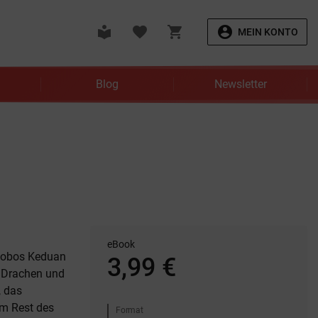
local_library
favorite
shopping_cart
account_circle
MEIN KONTO
Blog
Newsletter
eBook
 Robos Keduan
3,99 €
r Drachen und
, das
im Rest des
Format