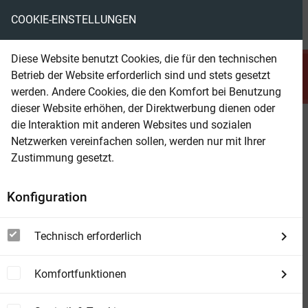
COOKIE-EINSTELLUNGEN
menu
local_library
favorite
shopping_cart
account_circle
Diese Website benutzt Cookies, die für den technischen
search
Betrieb der Website erforderlich sind und stets gesetzt
Suchen
werden. Andere Cookies, die den Komfort bei Benutzung
dieser Website erhöhen, der Direktwerbung dienen oder
die Interaktion mit anderen Websites und sozialen
Beam Shop
Der Jenseits Code
Netzwerken vereinfachen sollen, werden nur mit Ihrer
Science Fiction Thriller
Zustimmung gesetzt.
Konfiguration
Technisch erforderlich
Komfortfunktionen