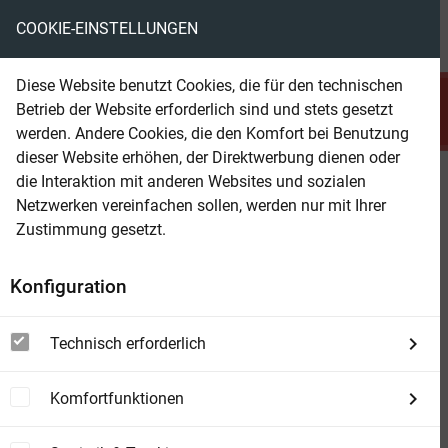
COOKIE-EINSTELLUNGEN
menu
local_library
favorite
shopping_cart
account_circle
Diese Website benutzt Cookies, die für den technischen
search
Betrieb der Website erforderlich sind und stets gesetzt
Suchen
werden. Andere Cookies, die den Komfort bei Benutzung
dieser Website erhöhen, der Direktwerbung dienen oder
die Interaktion mit anderen Websites und sozialen
Beam Shop
Trisolaris – Die Trilogie
Netzwerken vereinfachen sollen, werden nur mit Ihrer
Zustimmung gesetzt.
Konfiguration
Technisch erforderlich
Komfortfunktionen