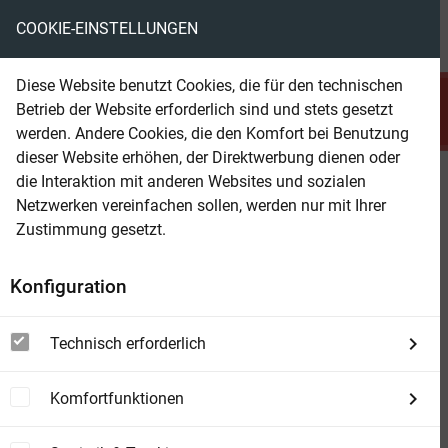
COOKIE-EINSTELLUNGEN
menu
local_library
favorite
shopping_cart
account_circle
Diese Website benutzt Cookies, die für den technischen
search
Betrieb der Website erforderlich sind und stets gesetzt
Suchen
werden. Andere Cookies, die den Komfort bei Benutzung
dieser Website erhöhen, der Direktwerbung dienen oder
die Interaktion mit anderen Websites und sozialen
Beam Shop
Oxygen
Netzwerken vereinfachen sollen, werden nur mit Ihrer
Welt ohne Sauerstoff. Klimathriller
Zustimmung gesetzt.
Konfiguration
Technisch erforderlich
Komfortfunktionen