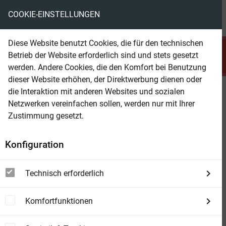
COOKIE-EINSTELLUNGEN
menu
local_library
favorite
shopping_cart
account_circle
Diese Website benutzt Cookies, die für den technischen
search
Betrieb der Website erforderlich sind und stets gesetzt
Suchen
werden. Andere Cookies, die den Komfort bei Benutzung
dieser Website erhöhen, der Direktwerbung dienen oder
die Interaktion mit anderen Websites und sozialen
Beam Shop
Edisons Eroberung des Mars:
Netzwerken vereinfachen sollen, werden nur mit Ihrer
Science Fiction
Zustimmung gesetzt.
Konfiguration
Technisch erforderlich
Komfortfunktionen