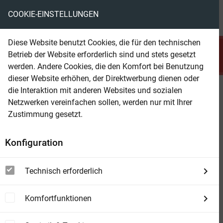
COOKIE-EINSTELLUNGEN
menu
local_library
favorite
shopping_cart
account_circle
Diese Website benutzt Cookies, die für den technischen
search
Betrieb der Website erforderlich sind und stets gesetzt
Suchen
werden. Andere Cookies, die den Komfort bei Benutzung
dieser Website erhöhen, der Direktwerbung dienen oder
die Interaktion mit anderen Websites und sozialen
Beam Shop
Die Krone der Sterne - Die Krone
Netzwerken vereinfachen sollen, werden nur mit Ihrer
der Sterne/ Hexenmacht /
Zustimmung gesetzt.
Maschinengötter - Drei
Konfiguration
Fantasyromane in ei
Technisch erforderlich
Komfortfunktionen