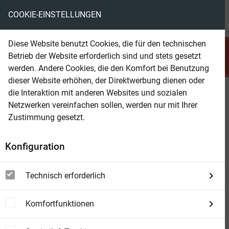
COOKIE-EINSTELLUNGEN
menu
local_library
favorite
shopping_cart
account_circle
Diese Website benutzt Cookies, die für den technischen
search
Betrieb der Website erforderlich sind und stets gesetzt
Suchen
werden. Andere Cookies, die den Komfort bei Benutzung
dieser Website erhöhen, der Direktwerbung dienen oder
die Interaktion mit anderen Websites und sozialen
Beam Shop
Die Wolfszeit
Netzwerken vereinfachen sollen, werden nur mit Ihrer
Zustimmung gesetzt.
Konfiguration
Technisch erforderlich
Komfortfunktionen