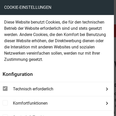
COOKIE-EINSTELLUNGEN
eBooks ohne DRM
Diese Website benutzt Cookies, die für den technischen
Betrieb der Website erforderlich sind und stets gesetzt
Serien & Abo
Belletristik
werden. Andere Cookies, die den Komfort bei Benutzung
dieser Website erhöhen, der Direktwerbung dienen oder
die Interaktion mit anderen Websites und sozialen
beam
Belletristik
Theater & Lyrik
Netzwerken vereinfachen sollen, werden nur mit Ihrer
Zustimmung gesetzt.
Beam Shop
Charles Dickens: The Best
Konfiguration
Von
Charles 
Technisch erforderlich
This ebook co
short stories 
Komfortfunktionen
"A Christmas 
and contains s