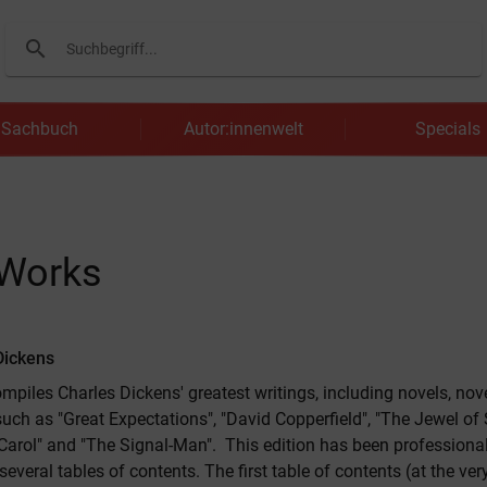
search
Suchen
Sachbuch
Autor:innenwelt
Specials
 Works
Dickens
mpiles Charles Dickens' greatest writings, including novels, nov
such as "Great Expectations", "David Copperfield", "The Jewel of 
Carol" and "The Signal-Man". This edition has been professiona
everal tables of contents. The first table of contents (at the ve