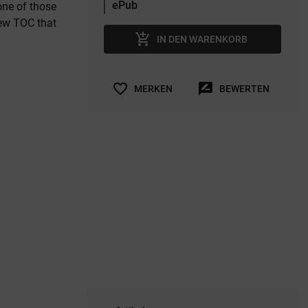
 one of those
 new TOC that
add_shopping_cart
IN DEN WARENKORB
favorite_border
rate_review
MERKEN
BEWERTEN