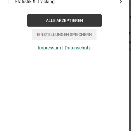
Statistik & Tracking
the ebook) lis
titles you wil
lists all the 
Weiterführen
Fragen zum Ar
Impressum
|
Datenschutz
Weitere Artik