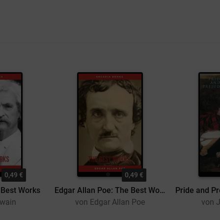
0,49 €
0,49 €
 Best Works
Edgar Allan Poe: The Best Works
twain
von Edgar Allan Poe
von 