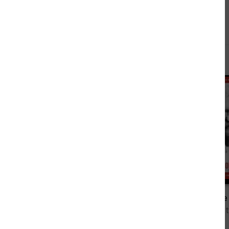
Andere kauften auch
0,49 €
Rudyard Kipling: The Best Works
Mark Twain: The
von Rudyard Kipling
von Mark 