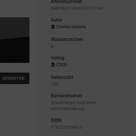
Artikelnummer
SW9782377936915110164
Autor
find_in_page
Charles Dickens
Wasserzeichen
ja
Verlag
find_in_page
CDED
Seitenzahl
BEWERTEN
150
Barrierefreiheit
Aktuell liegen noch keine
Informationen vor
ISBN
9782377936915