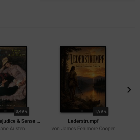
0,49 €
1,99 €
Pride and Prejudice & Sense and Sensibility
Lederstrumpf
Edith 
Jane Austen
von James Fenimore Cooper