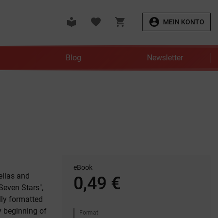
local_library
favorite
shopping_cart
account_circle
MEIN KONTO
Blog
Newsletter
eBook
ellas and
0,49 €
Seven Stars",
lly formatted
ry beginning of
Format