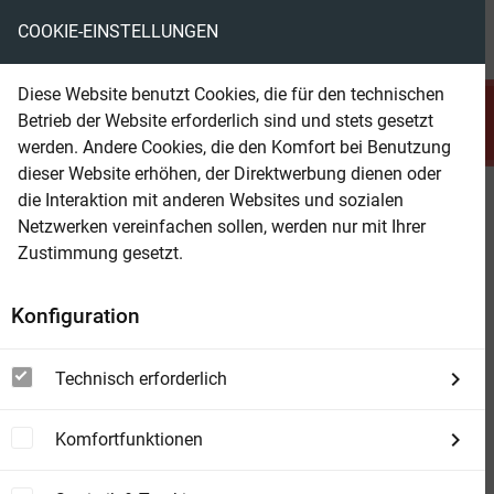
COOKIE-EINSTELLUNGEN
menu
local_library
favorite
shopping_cart
account_circle
Diese Website benutzt Cookies, die für den technischen
search
Betrieb der Website erforderlich sind und stets gesetzt
Suchen
werden. Andere Cookies, die den Komfort bei Benutzung
dieser Website erhöhen, der Direktwerbung dienen oder
die Interaktion mit anderen Websites und sozialen
Beam Shop
Netzwerken vereinfachen sollen, werden nur mit Ihrer
Zustimmung gesetzt.
Deutscher Phantastik-Preis
2019: Das waren die
Konfiguration
Gewinner
Technisch erforderlich
Melanie Pest
27.01.20 00:00
create
today
0
comment
Komfortfunktionen