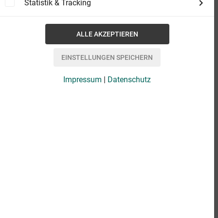
Statistik & Tracking
Impressum
|
Datenschutz