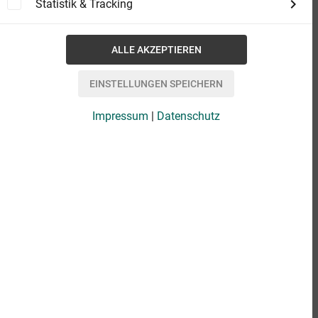
Statistik & Tracking
Impressum
|
Datenschutz
eBook
6,99 €
Format
add_shopping_cart
IN DEN WARENKORB
favorite_border
rate_review