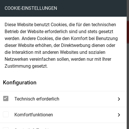
COOKIE-EINSTELLUNGEN
menu
local_library
favorite
shopping_cart
account_circle
Diese Website benutzt Cookies, die für den technischen
search
Betrieb der Website erforderlich sind und stets gesetzt
Suchen
werden. Andere Cookies, die den Komfort bei Benutzung
dieser Website erhöhen, der Direktwerbung dienen oder
die Interaktion mit anderen Websites und sozialen
Beam Shop
Nebenläufige Programmierung
Netzwerken vereinfachen sollen, werden nur mit Ihrer
mit Java
Zustimmung gesetzt.
Konzepte und Programmiermodelle für
Konfiguration
Multicore-Systeme
Technisch erforderlich
Komfortfunktionen