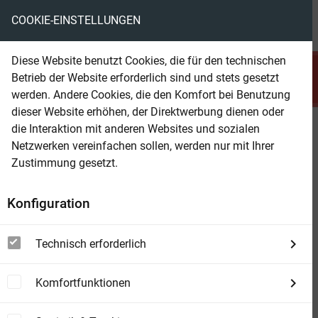
COOKIE-EINSTELLUNGEN
menu
local_library
favorite
shopping_cart
account_circle
Diese Website benutzt Cookies, die für den technischen
search
Betrieb der Website erforderlich sind und stets gesetzt
Suchen
werden. Andere Cookies, die den Komfort bei Benutzung
dieser Website erhöhen, der Direktwerbung dienen oder
die Interaktion mit anderen Websites und sozialen
Beam Shop
Die Estonia
Netzwerken vereinfachen sollen, werden nur mit Ihrer
War es ein Anschlag? War Atommaterial an
Zustimmung gesetzt.
Bord? Neue Beweise, neue Erkenntnisse.
Konfiguration
Technisch erforderlich
Komfortfunktionen