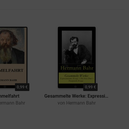
0,99 €
0,99 €
mmelfahrt
Gesammelte Werke: Expressionismus (Essay) + Die Hexe Drut + Dostojewski (Essay)
ermann Bahr
von Hermann Bahr