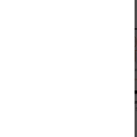
Andere sahen sich auch an
0,99 €
Gesammelte Werke Hermann Bahrs
Betrachtu
von Hermann Bahr
von Zadie 