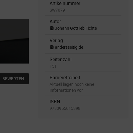
Artikelnummer
SW7079
Autor
find_in_page
Johann Gottlieb Fichte
Verlag
find_in_page
andersseitig.de
Seitenzahl
151
Barrierefreiheit
BEWERTEN
Aktuell liegen noch keine
Informationen vor
ISBN
9783955015398