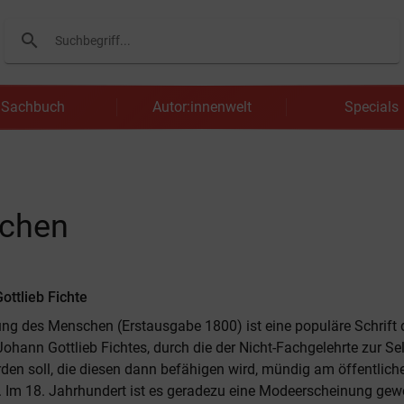
search
Suchen
Sachbuch
Autor:innenwelt
Specials
schen
ottlieb Fichte
g des Menschen (Erstausgabe 1800) ist eine populäre Schrift 
ohann Gottlieb Fichtes, durch die der Nicht-Fachgelehrte zur Se
rden soll, die diesen dann befähigen wird, mündig am öffentlic
 Im 18. Jahrhundert ist es geradezu eine Modeerscheinung gew