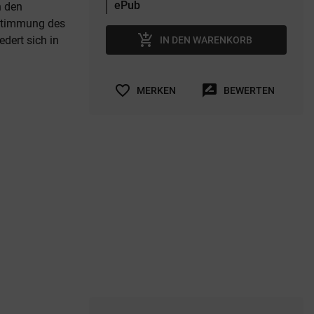
n den
estimmung des
add_shopping_cart
dert sich in
IN DEN WARENKORB
favorite_border
rate_review
MERKEN
BEWERTEN