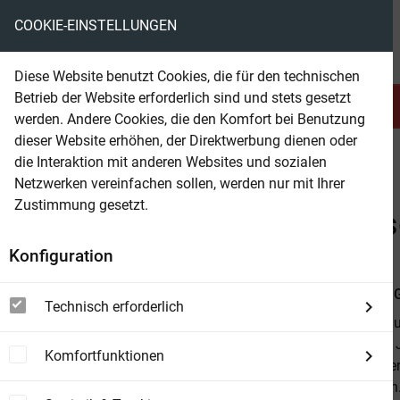
COOKIE-EINSTELLUNGEN
eBooks ohne DRM
Diese Website benutzt Cookies, die für den technischen
Betrieb der Website erforderlich sind und stets gesetzt
Serien & Abo
Belletristik
werden. Andere Cookies, die den Komfort bei Benutzung
dieser Website erhöhen, der Direktwerbung dienen oder
die Interaktion mit anderen Websites und sozialen
beam
Sachbuch
Diverses
Netzwerken vereinfachen sollen, werden nur mit Ihrer
Zustimmung gesetzt.
Beam Shop
Die Bestimmung des Men
Konfiguration
Von
Johann G
Technisch erforderlich
Die Bestimmun
Philosophen J
Komfortfunktionen
angeleitet we
teilzunehmen.