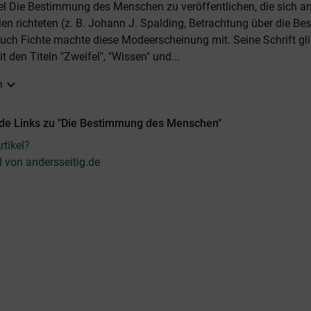
el Die Bestimmung des Menschen zu veröffentlichen, die sich a
ien richteten (z. B. Johann J. Spalding, Betrachtung über die B
ch Fichte machte diese Modeerscheinung mit. Seine Schrift glie
t den Titeln "Zweifel", "Wissen" und...
expand_more
n
de Links zu "Die Bestimmung des Menschen"
tikel?
l von andersseitig.de