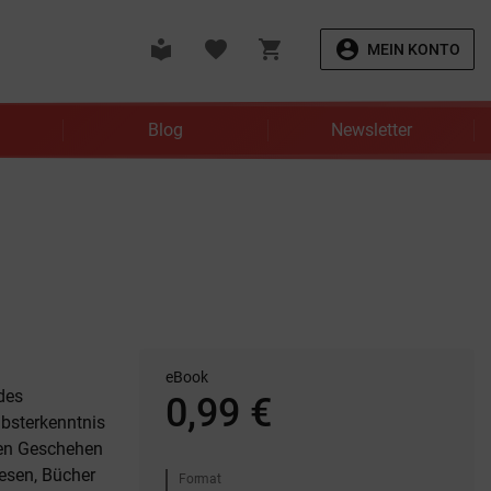
local_library
favorite
shopping_cart
account_circle
MEIN KONTO
Blog
Newsletter
eBook
des
0,99 €
lbsterkenntnis
hen Geschehen
esen, Bücher
Format