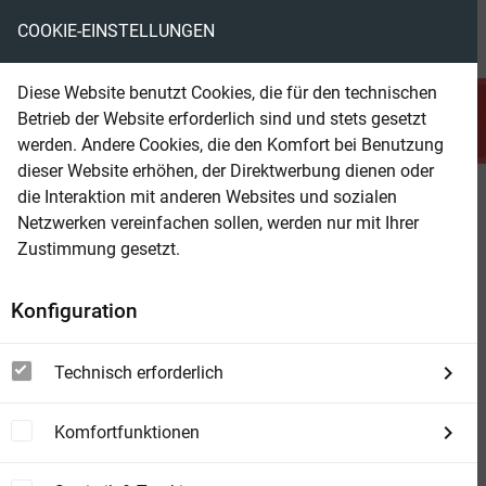
COOKIE-EINSTELLUNGEN
menu
local_library
favorite
shopping_cart
account_circle
Diese Website benutzt Cookies, die für den technischen
search
Betrieb der Website erforderlich sind und stets gesetzt
Suchen
werden. Andere Cookies, die den Komfort bei Benutzung
dieser Website erhöhen, der Direktwerbung dienen oder
die Interaktion mit anderen Websites und sozialen
Beam Shop
Fünf Bücher über das höchste Gut
Netzwerken vereinfachen sollen, werden nur mit Ihrer
und Übel
Zustimmung gesetzt.
Konfiguration
Technisch erforderlich
Komfortfunktionen