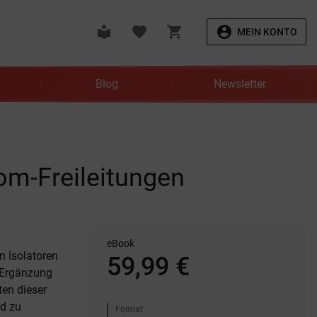
local_library
favorite
shopping_cart
account_circle
MEIN KONTO
Blog
Newsletter
rom-Freileitungen
eBook
n Isolatoren
59,99 €
n Ergänzung
ten dieser
nd zu
Format