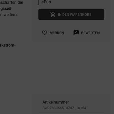
nschaften der
gsseil-
add_shopping_cart
in weiteres
IN DEN WARENKORB
favorite_border
rate_review
MERKEN
BEWERTEN
arkstrom-
Artikelnummer
SW9783966510707110164