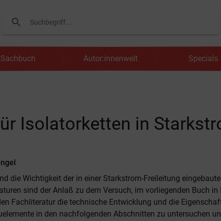
search
Suchen
Sachbuch
Autor:innenwelt
Specials
ür Isolatorketten in Starkst
engel
nd die Wichtigkeit der in einer Starkstrom-Freileitung eingebaute
aturen sind der Anlaß zu dem Versuch, im vorliegenden Buch i
den Fachliteratur die technische Entwicklung und die Eigenschaf
auelemente in den nachfolgenden Abschnitten zu untersuchen u