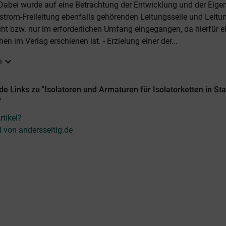
Dabei wurde auf eine Betrachtung der Entwicklung und der Eige
kstrom-Freileitung ebenfalls gehörenden Leitungsseile und Leitun
ht bzw. nur im erforderlichen Umfang eingegangen, da hierfür e
n im Verlag erschienen ist. - Erzielung einer der...
expand_more
n
e Links zu "Isolatoren und Armaturen für Isolatorketten in St
"
tikel?
l von andersseitig.de