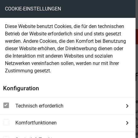
COOKIE-EINSTELLUNGEN
eBooks ohne DRM
Diese Website benutzt Cookies, die für den technischen
Betrieb der Website erforderlich sind und stets gesetzt
Serien & Abo
Belletristik
werden. Andere Cookies, die den Komfort bei Benutzung
dieser Website erhöhen, der Direktwerbung dienen oder
die Interaktion mit anderen Websites und sozialen
beam
Sachbuch
Ingenieurswissenschaften
Netzwerken vereinfachen sollen, werden nur mit Ihrer
Zustimmung gesetzt.
Beam Shop
Isolatoren und Armaturen f
Konfiguration
Von
Horst Kl
Technisch erforderlich
Die Vielzahl u
mit ihren Arm
Komfortfunktionen
zur vorliegen
speziellen B