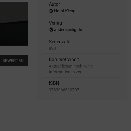
Autor
find_in_page
Horst Klengel
Verlag
find_in_page
andersseitig.de
Seitenzahl
890
Barrierefreiheit
BEWERTEN
Aktuell liegen noch keine
Informationen vor
ISBN
9783966510707