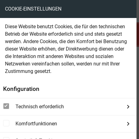
COOKIE-EINSTELLUNGEN
menu
local_library
favorite
shopping_cart
account_circle
Diese Website benutzt Cookies, die für den technischen
search
Betrieb der Website erforderlich sind und stets gesetzt
Suchen
werden. Andere Cookies, die den Komfort bei Benutzung
dieser Website erhöhen, der Direktwerbung dienen oder
die Interaktion mit anderen Websites und sozialen
Beam Shop
Interviews 1996-2010
Netzwerken vereinfachen sollen, werden nur mit Ihrer
Zustimmung gesetzt.
Konfiguration
Technisch erforderlich
Komfortfunktionen