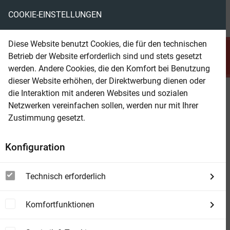
COOKIE-EINSTELLUNGEN
menu
local_library
favorite
shopping_cart
account_circle
Diese Website benutzt Cookies, die für den technischen
search
Betrieb der Website erforderlich sind und stets gesetzt
Suchen
werden. Andere Cookies, die den Komfort bei Benutzung
dieser Website erhöhen, der Direktwerbung dienen oder
die Interaktion mit anderen Websites und sozialen
Beam Shop
Blick zurück und über die Grenzen
Netzwerken vereinfachen sollen, werden nur mit Ihrer
Erich Kästner Jahrbuch, Band 10
Zustimmung gesetzt.
Konfiguration
Technisch erforderlich
Komfortfunktionen