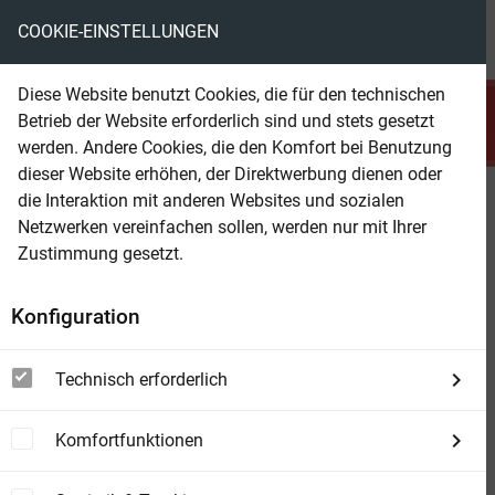
COOKIE-EINSTELLUNGEN
menu
local_library
favorite
shopping_cart
account_circle
Diese Website benutzt Cookies, die für den technischen
search
Betrieb der Website erforderlich sind und stets gesetzt
Suchen
werden. Andere Cookies, die den Komfort bei Benutzung
dieser Website erhöhen, der Direktwerbung dienen oder
die Interaktion mit anderen Websites und sozialen
Beam Shop
Folter im 21. Jahrhundert
Netzwerken vereinfachen sollen, werden nur mit Ihrer
Auf dem Weg in ein neues Mittelalter?
Zustimmung gesetzt.
Konfiguration
Technisch erforderlich
Komfortfunktionen