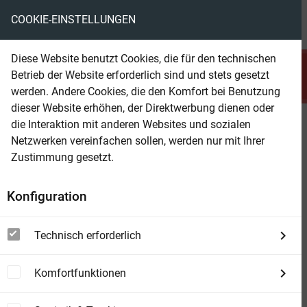
COOKIE-EINSTELLUNGEN
menu
local_library
favorite
shopping_cart
account_circle
Diese Website benutzt Cookies, die für den technischen
search
Betrieb der Website erforderlich sind und stets gesetzt
Suchen
werden. Andere Cookies, die den Komfort bei Benutzung
dieser Website erhöhen, der Direktwerbung dienen oder
die Interaktion mit anderen Websites und sozialen
Beam Shop
Menschenkenntnis
Netzwerken vereinfachen sollen, werden nur mit Ihrer
Individualpsychologie: Die Seele des
Zustimmung gesetzt.
Menschen, Soziale Beschaffenheit des
Seelenlebens, Kind und Gesellschaft,
Konfiguration
Eindrücke der Außenwelt, Geltungsstreben, Die
Vorbereitung auf das Leben
Technisch erforderlich
Komfortfunktionen