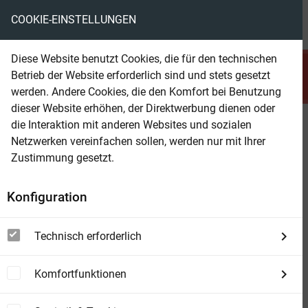
COOKIE-EINSTELLUNGEN
menu
local_library
favorite
shopping_cart
account_circle
Diese Website benutzt Cookies, die für den technischen
search
Betrieb der Website erforderlich sind und stets gesetzt
Suchen
werden. Andere Cookies, die den Komfort bei Benutzung
dieser Website erhöhen, der Direktwerbung dienen oder
die Interaktion mit anderen Websites und sozialen
Beam Shop
G. F. Unger Sonder-Edition 299
Netzwerken vereinfachen sollen, werden nur mit Ihrer
Der Reitboss
Zustimmung gesetzt.
Konfiguration
Technisch erforderlich
Komfortfunktionen