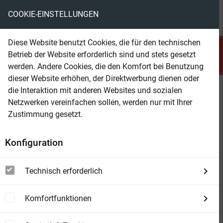
COOKIE-EINSTELLUNGEN
menu
local_library
favorite
shopping_cart
account_circle
Diese Website benutzt Cookies, die für den technischen
search
Betrieb der Website erforderlich sind und stets gesetzt
Suchen
werden. Andere Cookies, die den Komfort bei Benutzung
dieser Website erhöhen, der Direktwerbung dienen oder
die Interaktion mit anderen Websites und sozialen
Beam Shop
Jack Slade 1064
Netzwerken vereinfachen sollen, werden nur mit Ihrer
Diamond Kid - härter als alle Banditen
Zustimmung gesetzt.
Konfiguration
Technisch erforderlich
Komfortfunktionen