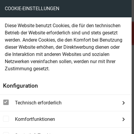
COOKIE-EINSTELLUNGEN
menu
local_library
favorite
shopping_cart
account_circle
Diese Website benutzt Cookies, die für den technischen
search
Betrieb der Website erforderlich sind und stets gesetzt
Suchen
werden. Andere Cookies, die den Komfort bei Benutzung
dieser Website erhöhen, der Direktwerbung dienen oder
die Interaktion mit anderen Websites und sozialen
Beam Shop
Lassiter 2653
Netzwerken vereinfachen sollen, werden nur mit Ihrer
Das Hexenhaus von Socorro
Zustimmung gesetzt.
Konfiguration
Technisch erforderlich
Komfortfunktionen