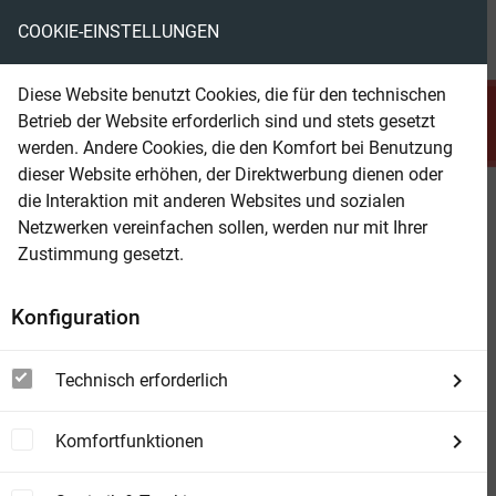
COOKIE-EINSTELLUNGEN
menu
local_library
favorite
shopping_cart
account_circle
Diese Website benutzt Cookies, die für den technischen
search
Betrieb der Website erforderlich sind und stets gesetzt
Suchen
werden. Andere Cookies, die den Komfort bei Benutzung
dieser Website erhöhen, der Direktwerbung dienen oder
die Interaktion mit anderen Websites und sozialen
Beam Shop
Die Chroniken der Seelenwächter
Netzwerken vereinfachen sollen, werden nur mit Ihrer
- Band 27: Im Rausch der
Zustimmung gesetzt.
Elemente
Konfiguration
Technisch erforderlich
Komfortfunktionen