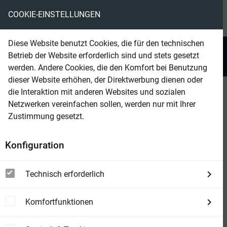
COOKIE-EINSTELLUNGEN
menu
local_library
favorite
shopping_cart
account_circle
Diese Website benutzt Cookies, die für den technischen
search
Betrieb der Website erforderlich sind und stets gesetzt
Suchen
werden. Andere Cookies, die den Komfort bei Benutzung
dieser Website erhöhen, der Direktwerbung dienen oder
die Interaktion mit anderen Websites und sozialen
Beam Shop
Dorian Hunter 3 - Der Folterknecht
Netzwerken vereinfachen sollen, werden nur mit Ihrer
Zustimmung gesetzt.
Konfiguration
Technisch erforderlich
Komfortfunktionen