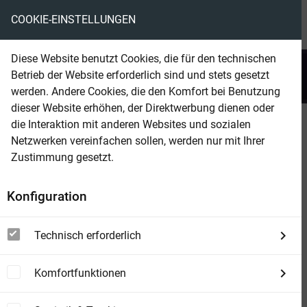
COOKIE-EINSTELLUNGEN
menu
local_library
favorite
shopping_cart
account_circle
Diese Website benutzt Cookies, die für den technischen
search
Betrieb der Website erforderlich sind und stets gesetzt
Suchen
werden. Andere Cookies, die den Komfort bei Benutzung
dieser Website erhöhen, der Direktwerbung dienen oder
die Interaktion mit anderen Websites und sozialen
Beam Shop
John Sinclair 2420
Netzwerken vereinfachen sollen, werden nur mit Ihrer
Krallen des Verderbens
Zustimmung gesetzt.
Konfiguration
Technisch erforderlich
Komfortfunktionen