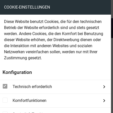
COOKIE-EINSTELLUNGEN
menu
local_library
favorite
shopping_cart
account_circle
Diese Website benutzt Cookies, die für den technischen
search
Betrieb der Website erforderlich sind und stets gesetzt
Suchen
werden. Andere Cookies, die den Komfort bei Benutzung
dieser Website erhöhen, der Direktwerbung dienen oder
die Interaktion mit anderen Websites und sozialen
Beam Shop
John Sinclair 2343
Netzwerken vereinfachen sollen, werden nur mit Ihrer
Angst um Amy
Zustimmung gesetzt.
Konfiguration
Technisch erforderlich
Komfortfunktionen