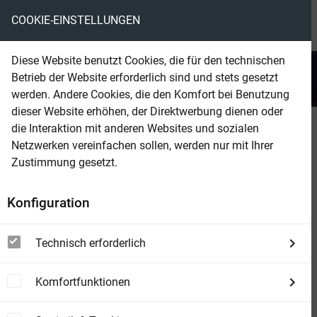
COOKIE-EINSTELLUNGEN
menu
local_library
favorite
shopping_cart
account_circle
Diese Website benutzt Cookies, die für den technischen
search
Betrieb der Website erforderlich sind und stets gesetzt
Suchen
werden. Andere Cookies, die den Komfort bei Benutzung
dieser Website erhöhen, der Direktwerbung dienen oder
die Interaktion mit anderen Websites und sozialen
Beam Shop
John Sinclair Sonder-Edition 136
Netzwerken vereinfachen sollen, werden nur mit Ihrer
Der Gerechte
Zustimmung gesetzt.
Konfiguration
Technisch erforderlich
Komfortfunktionen