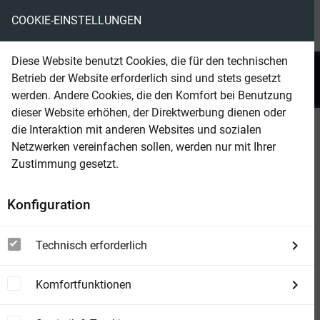
COOKIE-EINSTELLUNGEN
menu
local_library
favorite
shopping_cart
account_circle
Diese Website benutzt Cookies, die für den technischen
search
Betrieb der Website erforderlich sind und stets gesetzt
Suchen
werden. Andere Cookies, die den Komfort bei Benutzung
dieser Website erhöhen, der Direktwerbung dienen oder
die Interaktion mit anderen Websites und sozialen
Beam Shop
Professor Zamorra 1332
Netzwerken vereinfachen sollen, werden nur mit Ihrer
Der Fluch der bösen Puppen
Zustimmung gesetzt.
Konfiguration
Technisch erforderlich
Komfortfunktionen