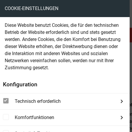
COOKIE-EINSTELLUNGEN
eBooks ohne DRM
Diese Website benutzt Cookies, die für den technischen
Betrieb der Website erforderlich sind und stets gesetzt
Serien & Abo
Belletristik
werden. Andere Cookies, die den Komfort bei Benutzung
dieser Website erhöhen, der Direktwerbung dienen oder
die Interaktion mit anderen Websites und sozialen
beam
Serien & Abo
Krimi & Thriller
Jerry Cotton
Netzwerken vereinfachen sollen, werden nur mit Ihrer
Zustimmung gesetzt.
Beam Shop
Jerry Cotton 3564
Konfiguration
Harte Schule
Technisch erforderlich
Von
Jerry Co
Drei Teenage
Komfortfunktionen
Darunter befa
unsere Psych