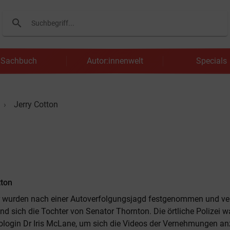
search
Suchen
Sachbuch
Autor:innenwelt
Specials
Jerry Cotton
tton
r wurden nach einer Autoverfolgungsjagd festgenommen und 
nd sich die Tochter von Senator Thornton. Die örtliche Polizei w
ologin Dr Iris McLane, um sich die Videos der Vernehmungen a