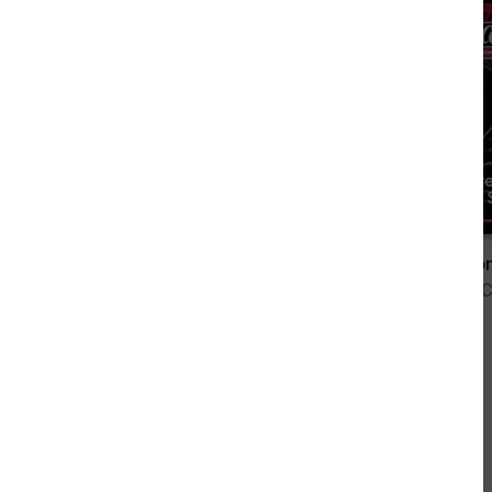
2,49 €
Jerry Cotton 3566
Jerry Cotto
von Jerry Cotton
von Jerry 