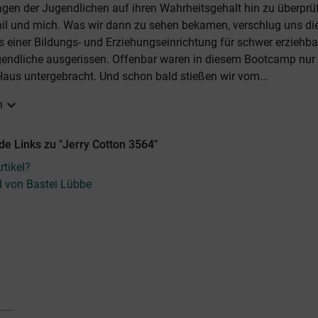
gen der Jugendlichen auf ihren Wahrheitsgehalt hin zu überprüfe
hil und mich. Was wir dann zu sehen bekamen, verschlug uns di
s einer Bildungs- und Erziehungseinrichtung für schwer erziehb
gendliche ausgerissen. Offenbar waren in diesem Bootcamp nur
aus untergebracht. Und schon bald stießen wir vom...
expand_more
n
e Links zu "Jerry Cotton 3564"
tikel?
el von Bastei Lübbe