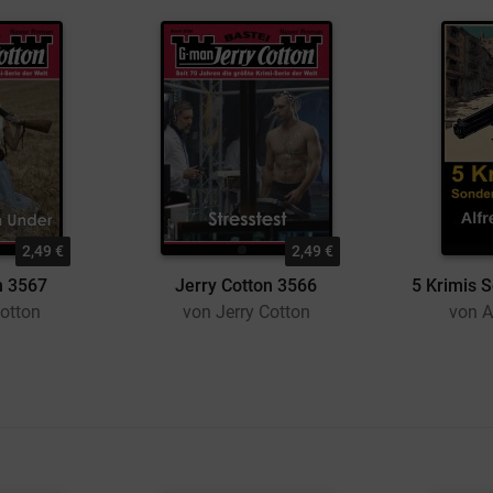
2,49 €
2,49 €
n 3567
Jerry Cotton 3566
5 Krimis 
Cotton
von Jerry Cotton
von A