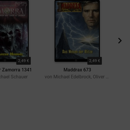
2,49 €
2,49 €
r Zamorra 1341
Maddrax 673
Pro
chael Schauer
von Michael Edelbrock, Oliver Müller