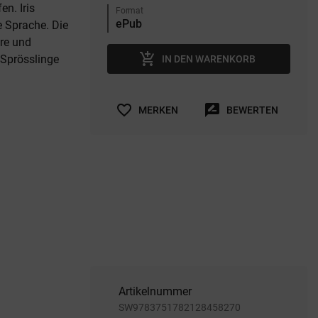
n. Iris
Format
e Sprache. Die
are und
add_shopping_cart
 Sprösslinge
IN DEN WARENKORB
favorite_border
rate_review
MERKEN
BEWERTEN
Artikelnummer
SW9783751782128458270