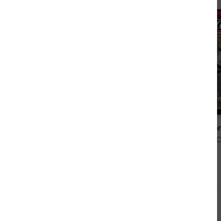
2,49 €
Jerry Cotton 3565
Jerry Cotto
von Jerry Cotton
von Jerry 
Andere sahen sich auch an