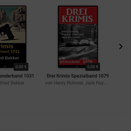
0,00 €
0,00 €
Sonderband 1031
Drei Krimis Spezialband 1079
Drei 
lfred Bekker
von Henry Rohmer, Jack Raymond, Franklin Donovan