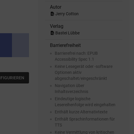
Autor
find_in_page
Jerry Cotton
Verlag
find_in_page
Bastei Lübbe
Barrierefreiheit
Barrierefrei nach: EPUB
Accessibility Spec 1.1
Keine Lesegerät oder -software
Optionen aktiv
NFIGURIEREN
abgeschaltet/eingeschränkt
Navigation über
Inhaltsverzeichnis
Eindeutige logische
Lesereihenfolge wird eingehalten
Enthält kurze Alternativtexte
Enthält Sprachinformationen für
TTS
Keine Vermittlung von kritischen