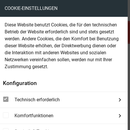
COOKIE-EINSTELLUNGEN
menu
local_library
favorite
shopping_cart
account_circle
Diese Website benutzt Cookies, die für den technischen
search
Betrieb der Website erforderlich sind und stets gesetzt
Suchen
werden. Andere Cookies, die den Komfort bei Benutzung
dieser Website erhöhen, der Direktwerbung dienen oder
die Interaktion mit anderen Websites und sozialen
Beam Shop
Raumschiff Rubikon 38 Das
Netzwerken vereinfachen sollen, werden nur mit Ihrer
letzte Zeitalter
Zustimmung gesetzt.
Konfiguration
Technisch erforderlich
Komfortfunktionen