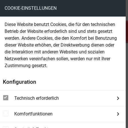
COOKIE-EINSTELLUNGEN
menu
local_library
favorite
shopping_cart
account_circle
Diese Website benutzt Cookies, die für den technischen
search
Betrieb der Website erforderlich sind und stets gesetzt
Suchen
werden. Andere Cookies, die den Komfort bei Benutzung
dieser Website erhöhen, der Direktwerbung dienen oder
die Interaktion mit anderen Websites und sozialen
Beam Shop
Chronik der Sternenkrieger: Drei
Netzwerken vereinfachen sollen, werden nur mit Ihrer
Abenteuer #4
Zustimmung gesetzt.
Konfiguration
Technisch erforderlich
Komfortfunktionen